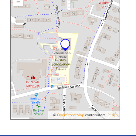
–
©
OpenStreetMap
contributors.
Plugin